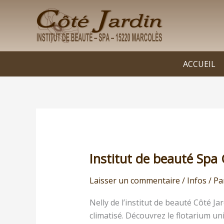
Aller
au
contenu
ACCUEIL
Institut de beauté Spa 
Institut
de
Laisser un commentaire
/
Infos
/ Pa
beauté
Spa
Nelly de l’institut de beauté Côté J
Cantal
climatisé. Découvrez le flotarium u