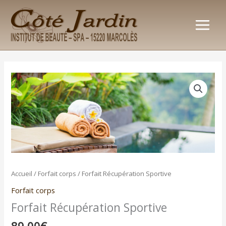
Aller
au
contenu
quantité
de
Forfait
Récupération
Sportive
Accueil
/
Forfait corps
/ Forfait Récupération Sportive
Forfait corps
Forfait Récupération Sportive